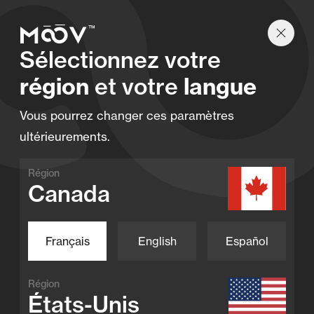
Trouvez un détaillant
Sélectionnez votre
région
et votre
langue
Tous les produits
Vous pourrez changer ces paramètres
ultérieurements.
Performance. Innovation. Moov.
Région
Canada
Français
English
Español
Thermopompes
Région
Moov TurboSilence
États-Unis