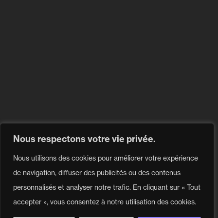
Blogue
Politique de Confidentialite
Problème avec un produit?
Contacter notre
centre de service
Envoyer une demande
Nous respectons votre vie privée.
Nous utilisons des cookies pour améliorer votre expérience
Suivez-nous
de navigation, diffuser des publicités ou des contenus
personnalisés et analyser notre trafic. En cliquant sur « Tout
Tous droits réservés 2026 © Moov Sales Agency
accepter », vous consentez à notre utilisation des cookies.
Développement web