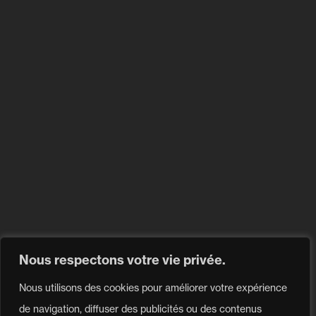
Explorer
FAQ
Blogue
Politique de Confidentialite
Problème avec un produit?
Contacter notre
centre de service
Envoyer une demande
Nous respectons votre vie privée.
Nous utilisons des cookies pour améliorer votre expérience
Suivez-nous
de navigation, diffuser des publicités ou des contenus