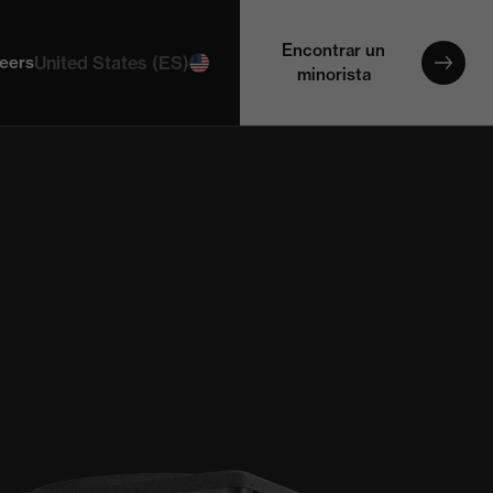
Encontrar un
eers
United States (ES)
minorista