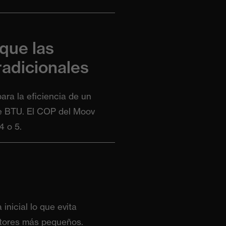
que las
radicionales
ara la eficiencia de un
de BTU. El COP del Moov
4 o 5.
nicial lo que evita
ntores más pequeños.