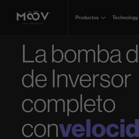
Productos
Technology
La bomba d
de Inversor
completo
veloci
con