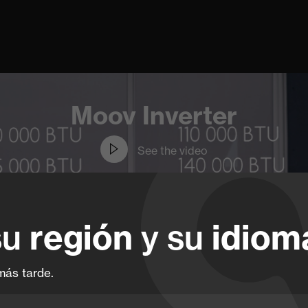
Moov Inverter
See the video
región
idiom
su
y su
más tarde.