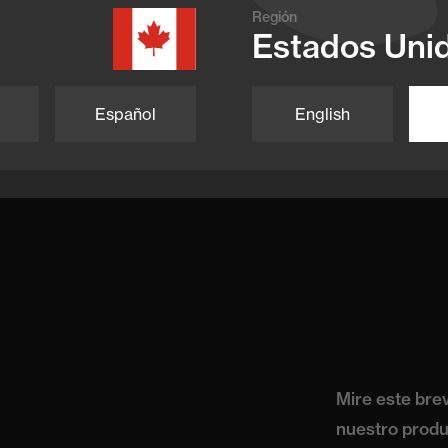
Región
Estados Uni
Español
English
Mire este bre
nuestro produ