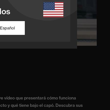
dos
Español
ve vídeo que presentará cómo funciona
cto y qué tiene bajo el capó. Descubra sus