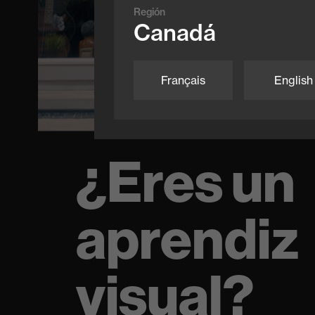
Región
Canadá
Français
English
¿Eres un
aprendiz
visual?