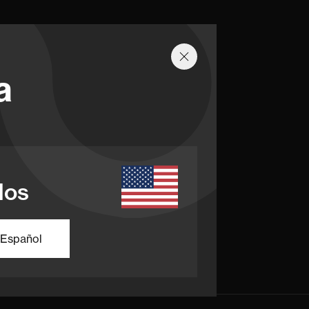
a
dos
Español