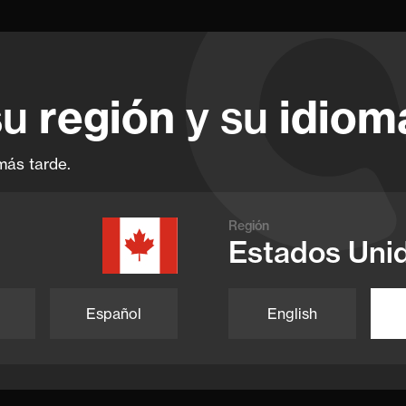
región
idiom
su
y su
age
más tarde.
Región
Estados Uni
Español
English