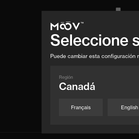
Seleccione 
Mess
Puede cambiar esta configuración 
Región
Canadá
Français
English