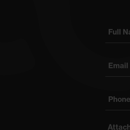
Full 
Email
Phon
Attach