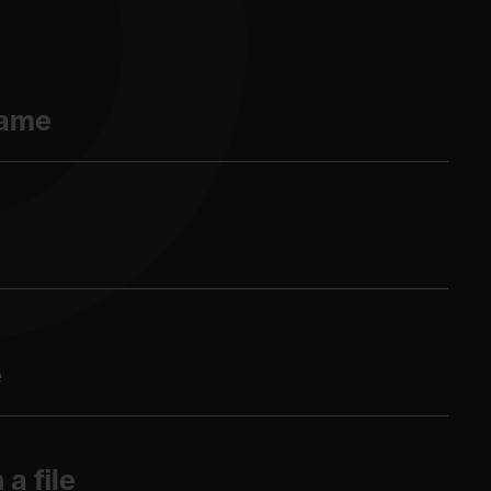
Name
e
 a file